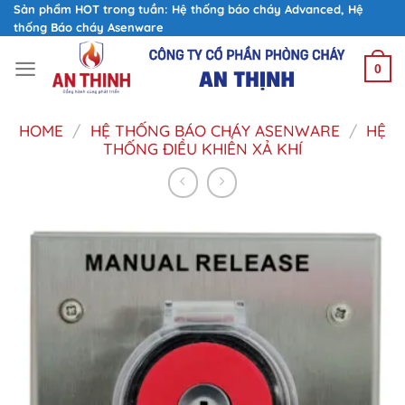
Skip
Sản phẩm HOT trong tuần: Hệ thống báo cháy Advanced, Hệ
thống Báo cháy Asenware
to
content
0
HOME
/
HỆ THỐNG BÁO CHÁY ASENWARE
/
HỆ
THỐNG ĐIỀU KHIỂN XẢ KHÍ