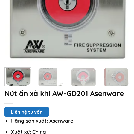
Nút ấn xả khí AW-GD201 Asenware
Liên hệ tư vấn
Hãng sản xuất: Asenware
Xuất xứ: China